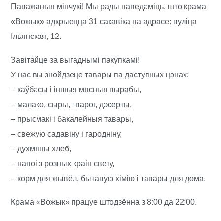
Паважаныя мінчукі! Мы рады паведаміць, што крама
«Вожык» адкрыецца 31 сакавіка па адрасе: вуліца
Ільянская, 12.
Завітайце за выгаднымі пакупкамі!
У нас вы знойдзеце тавары па даступных цэнах:
– каўбасы і іншыя мясныя вырабы,
– малако, сыры, тварог, дэсерты,
– прысмакі і бакалейныя тавары,
– свежую садавіну і гародніну,
– духмяны хлеб,
– напоі з розных краін свету,
– корм для жывёл, бытавую хімію і тавары для дома.
Крама «Вожык» працуе штодзённа з 8:00 да 22:00.