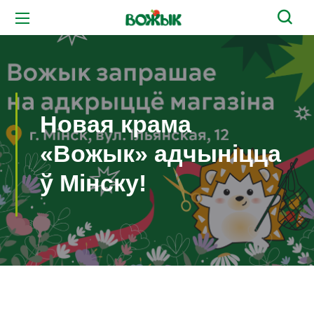
Новая крама
«Вожык» адчыніцца
ў Мінску!