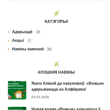
КАТЭГОРЫІ
Адкрыццё
19
Акцыі
2
Навіны кампаніі
26
АПОШНІЯ НАВІНЫ
Яшчэ бліжэй да пакупнікоў: «Вожык»
адкрываецца на Алфёрава!
04.03.2026
Новая крама «Вожык» адчыніцца ў