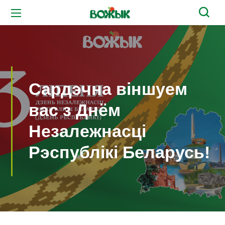
Сардэчна віншуем
вас з Днём
Незалежнасці
Рэспублікі Беларусь!