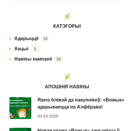
КАТЭГОРЫІ
Адкрыццё
19
Акцыі
2
Навіны кампаніі
26
АПОШНІЯ НАВІНЫ
Яшчэ бліжэй да пакупнікоў: «Вожык»
адкрываецца на Алфёрава!
04.03.2026
Новая крама «Вожык» адчыніцца ў