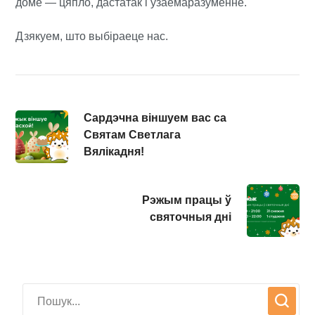
доме — цяпло, дастатак і ўзаемаразуменне.
Дзякуем, што выбіраеце нас.
Сардэчна віншуем вас са
Святам Светлага
Вялікадня!
Рэжым працы ў
святочныя дні