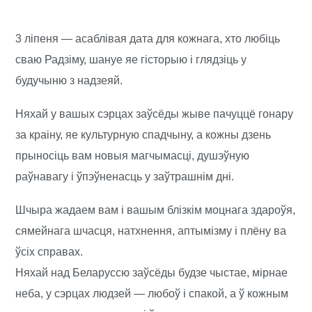
3 ліпеня — асаблівая дата для кожнага, хто любіць
сваю Радзіму, шануе яе гісторыю і глядзіць у
будучыню з надзеяй.
Няхай у вашых сэрцах заўсёды жыве пачуццё гонару
за краiну, яе культурную спадчыну, а кожны дзень
прыносiць вам новыя магчымасці, душэўную
раўнавагу і ўпэўненасць у заўтрашнім дні.
Шчыра жадаем вам і вашым блізкім моцнага здароўя,
сямейнага шчасця, натхнення, аптымізму і плёну ва
ўсіх справах.
Няхай над Беларуссю заўсёды будзе чыстае, мірнае
неба, у сэрцах людзей — любоў і спакой, а ў кожным