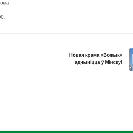
дома
0.
Новая крама «Вожык»
адчыніцца ў Мінску!