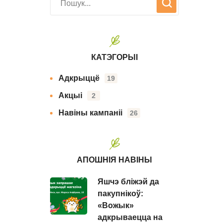
КАТЭГОРЫІ
Адкрыццё
19
Акцыі
2
Навіны кампаніі
26
АПОШНІЯ НАВІНЫ
Яшчэ бліжэй да
пакупнікоў:
«Вожык»
адкрываецца на