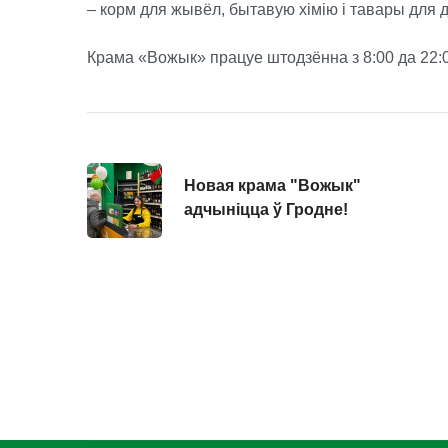
– корм для жывёл, бытавую хімію і тавары для 
Крама «Вожык» працуе штодзённа з 8:00 да 22:0
Новая крама "Вожык"
адчынiцца ў Гродне!