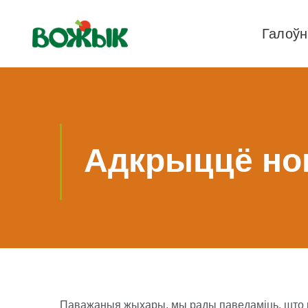
Галоў
Адкрыццё нов
Паважаныя жыхары, мы рады паведамiць, што к