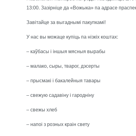
13:00. Зазiрнiце да «Вожыка» па адрасе праспек
Завітайце за выгаднымі пакупкамі!
У нас вы можаце купіць па нізкіх коштах:
– каўбасы і іншыя мясныя вырабы
– малако, сыры, тварог, дэсерты
– прысмакі і бакалейныя тавары
– свежую садавіну і гародніну
– свежы хлеб
– напоі з розных краін свету