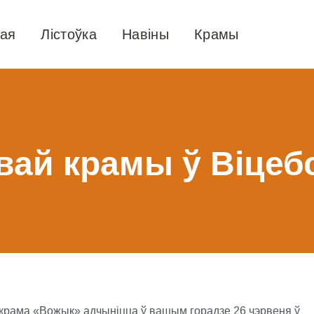
ная
Лістоўка
Навіны
Крамы
ай крамы ў Віцебс
рама «Вожык» адчынiцца ў вашым горадзе 26 чэрвеня ў