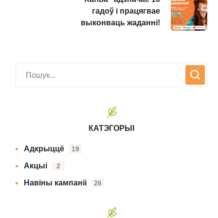
гадоў і працягвае
выконваць жаданні!
КАТЭГОРЫІ
Адкрыццё
19
Акцыі
2
Навіны кампаніі
26