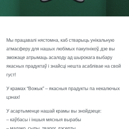
Мы працавалі нястомна, каб стварыць унікальную
атмасферу для нашых любімых пакупнікоў, дзе вы
зможаце атрымаць асалоду ад шырокага выбару
якасных прадуктаў і знайсці нешта асаблівае на свой
густ!
У крамах “Вожык” – якасныя прадукты па некалючых
цэнах!
У асартыменце нашай крамы вы знойдзеце:
– каўбасы і іншыя мясныя вырабы
– малако, сыры, тварог, дэсерты