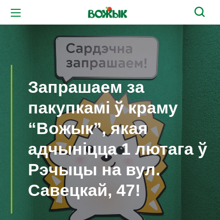
Запрашаем за
пакупкамі ў краму
“Вожык”, якая
адчыніцца 1 лютага ў
Рэчыцы на вул.
Савецкай, 47!