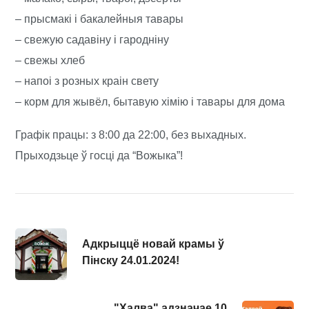
– прысмакі і бакалейныя тавары
– свежую садавіну і гародніну
– свежы хлеб
– напоі з розных краін свету
– корм для жывёл, бытавую хімію і тавары для дома
Графік працы: з 8:00 да 22:00, без выхадных.
Прыходзьце ў госцi да “Вожыка”!
Адкрыццё новай крамы ў
Пiнску 24.01.2024!
"Халва" адзначае 10